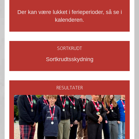
Der kan være lukket i ferieperioder, så se i
kalenderen.
SORTKRUDT
Sortkrudtsskydning
RESULTATER