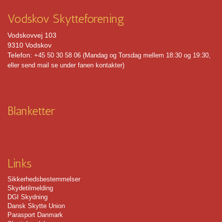
Vodskov Skytteforening
Vi på
Vodskovvej 103
dagin
9310 Vodskov
men vi
Telefon:
+45 50 30 58 06 (Mandag og Torsdag mellem 18:30 og 19:30,
eller send mail se under fanen kontakter)
Vi
Blanketter
Vi 
Kontak
Links
Sikkerhedsbestemmelser
Skydetilmelding
DGI Skydning
Dansk Skytte Union
Parasport Danmark