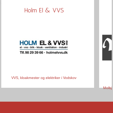
Holm El & VVS
VVS, kloakmester og elektriker i Vodskov
Molbje
Vi ha