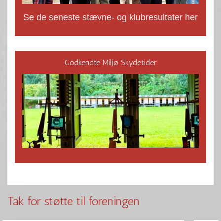
Se de seneste stævne- og klubresultater her
Godkendte Miljø Skydetider
Tak for støtte til foreningen