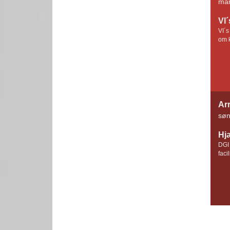
man
VI
VI´s
om k
Ar
søn
Hj
DGI 
faci