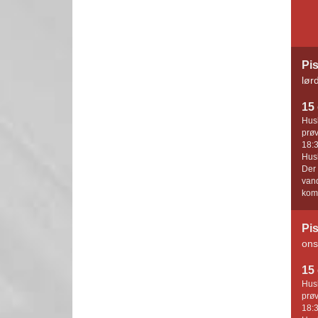
Pis
lør
15 
Husk
prøv
18:3
Husk
Der 
vand
komm
Pis
ons
15 
Husk
prøv
18:3