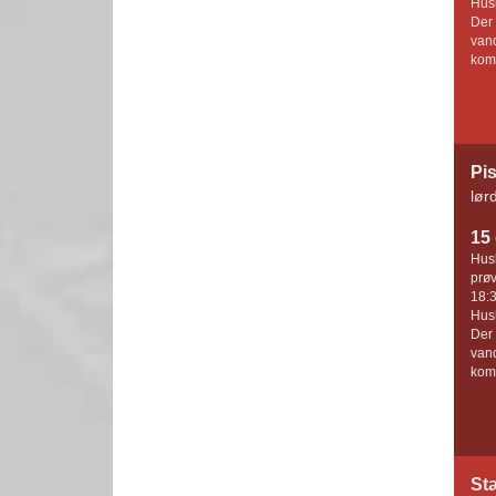
Husk
Der 
vand
komm
Pis
lør
15 
Husk
prøv
18:3
Husk
Der 
vand
komm
St