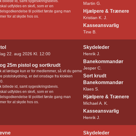
 billede id, samt sygesikringsbevis.
Martin G.
skal udfyldes en skv6, som er en
Hjælpere & Trænere
elsgodkendelse til politiet første gang man
er for at skyde hos os.
Kristian K. J.
Kasseansvarlig
Tine B.
tol
Skydeleder
dag 22. aug 2026 Kl. 12:00
Henrik J.
Banekommandør
og 25m pistol og sortkrudt
Jesper C.
 at lørdage kun er for medlemmer, så vil du gerne
Sort krudt
e pistolskydning, er det onsdage fra klokken
0.
Banekommandør
 billede id, samt sygesikringsbevis.
Klaes S.
skal udfyldes en skv6, som er en
Hjælpere & Trænere
elsgodkendelse til politiet første gang man
er for at skyde hos os.
Michael A. K.
Kasseansvarlig
Henrik J.
ævne
Skydeleder