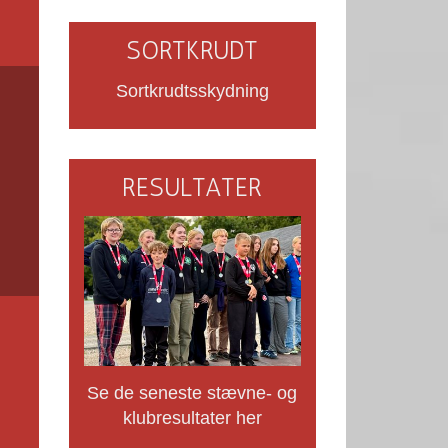
SORTKRUDT
Sortkrudtsskydning
RESULTATER
Se de seneste stævne- og
klubresultater her