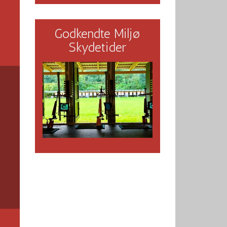
Godkendte Miljø
Skydetider