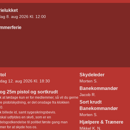
ielukket
dag 8. aug 2026 Kl. 12:00
mmerferie
tol
Skydeleder
dag 12. aug 2026 Kl. 18:30
Morten S.
Banekommandør
og 25m pistol og sortkrudt
Jacob R.
 at lørdage kun er for medlemmer, så vil du gerne
Sort krudt
e pistolskydning, er det onsdage fra klokken
0.
Banekommandør
 billede id, samt sygesikringsbevis.
Morten S.
skal udfyldes en skv6, som er en
Hjælpere & Trænere
elsgodkendelse til politiet første gang man
er for at skyde hos os.
Mikkel K. N.