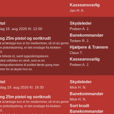
Kasseansvarlig
Jan H. A.
tol
Skydeleder
dag 15. aug 2026 Kl. 12:00
Preben A. J.
Banekommandør
og 25m pistol og sortkrudt
Torben R. J.
 at lørdage kun er for medlemmer, så vil du gerne
Hjælpere & Trænere
e pistolskydning, er det onsdage fra klokken
0.
Claus T.
 billede id, samt sygesikringsbevis.
Kasseansvarlig
skal udfyldes en skv6, som er en
Preben A. J.
elsgodkendelse til politiet første gang man
er for at skyde hos os.
tol
Skydeleder
dag 19. aug 2026 Kl. 18:30
Mick H. N.
Banekommandør
og 25m pistol og sortkrudt
Mick H. N.
 at lørdage kun er for medlemmer, så vil du gerne
Sort krudt
e pistolskydning, er det onsdage fra klokken
0.
Banekommandør