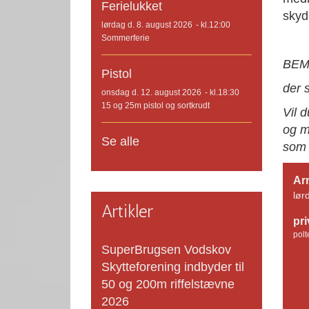
Ferielukket
skyd
lørdag d. 8. august 2026
- kl.12:00
Sommerferie
BE
Pistol
der 
onsdag d. 12. august 2026
- kl.18:30
15 og 25m pistol og sortkrudt
Vil 
og m
Se alle
som e
Ar
lør
Artikler
pr
polt
SuperBrugsen Vodskov
Skytteforening indbyder til
50 og 200m riffelstævne
2026