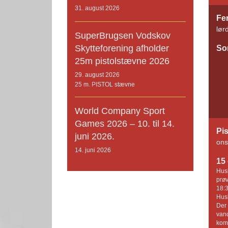
31. august 2026
Fer
lør
SuperBrugsen Vodskov
Skytteforening afholder
So
25m pistolstævne 2026
29. august 2026
25 m. PISTOL stævne
World Company Sport
Games 2026 – 10. til 14.
Pis
juni 2026.
ons
14. juni 2026
15 
Husk
prøv
18:3
Husk
Der 
vand
komm