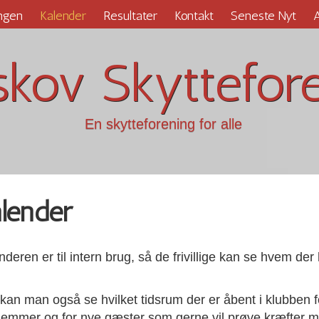
ngen
Kalender
Resultater
Kontakt
Seneste Nyt
A
kov Skyttefor
En skytteforening for alle
lender
deren er til intern brug, så de frivillige kan se hvem der
.
kan man også se hvilket tidsrum der er åbent i klubben f
emmer og for nye gæster som gerne vil prøve kræfter 