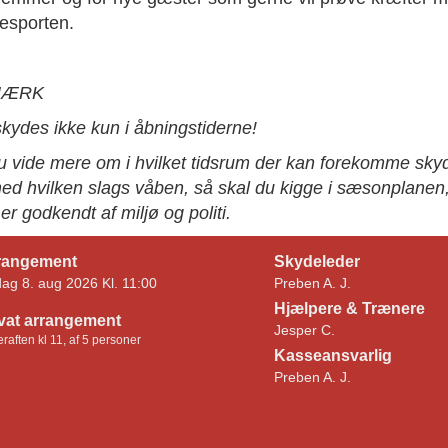
esporten.
MÆRK
skydes ikke kun i åbningstiderne!
du vide mere om i hvilket tidsrum der kan forekomme sky
ed hvilken slags våben, så skal du kigge i sæsonplanen
r godkendt af miljø og politi.
rangement
Skydeleder
dag 8. aug 2026 Kl. 11:00
Preben A. J.
Hjælpere & Trænere
ivat arrangement
Jesper C.
eraften kl 11, af 5 personer
Kasseansvarlig
Preben A. J.