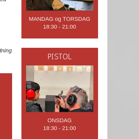
MANDAG og TORSDAG
18:30 - 21:00
dning
PISTOL
,
ONSDAG
18:30 - 21:00