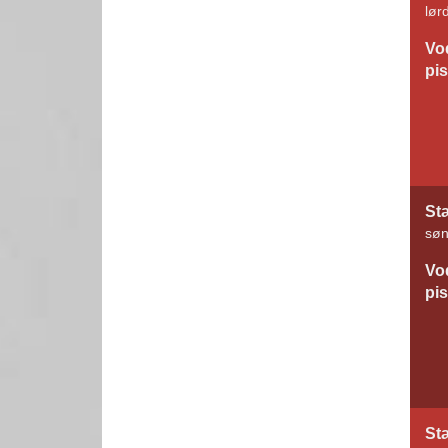
lør
Vo
pi
St
søn
Vo
pi
St