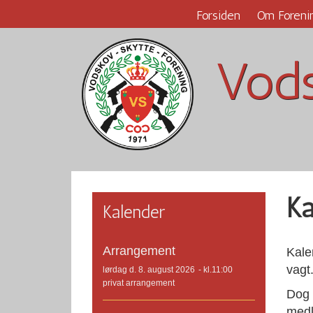
Forsiden
Om Foreni
Vods
Ka
Kalender
Arrangement
Kalen
vagt
lørdag d. 8. august 2026
- kl.11:00
privat arrangement
Dog 
medl