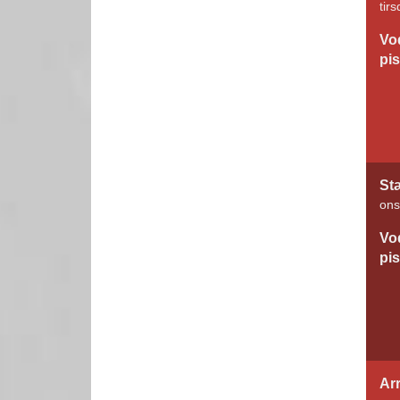
tir
Vo
pi
St
ons
Vo
pi
Ar