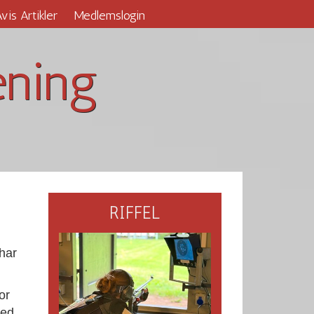
vis Artikler
Medlemslogin
ening
RIFFEL
 har
or
med