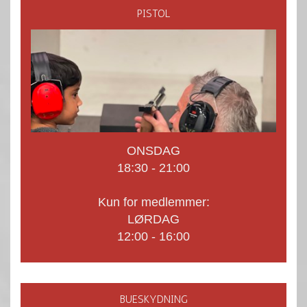
PISTOL
ONSDAG
18:30 - 21:00
Kun for medlemmer:
LØRDAG
12:00 - 16:00
BUESKYDNING