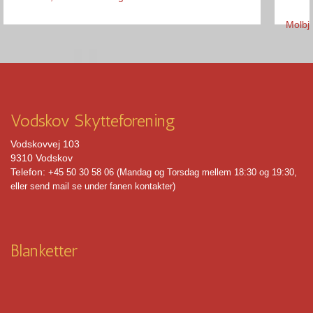
Molbje
Vi ha
Vodskov Skytteforening
Vi på
Vodskovvej 103
dagin
9310 Vodskov
men vi
Telefon:
+45 50 30 58 06 (Mandag og Torsdag mellem 18:30 og 19:30,
eller send mail se under fanen kontakter)
Vi
Blanketter
Vi 