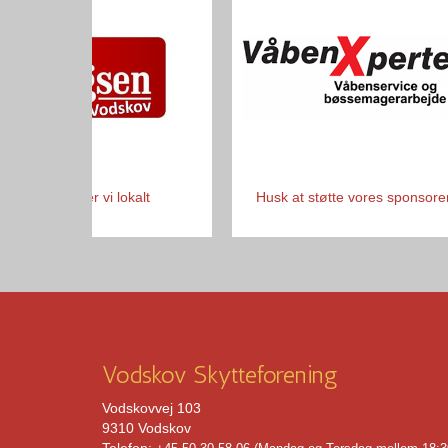
Her handler vi lokalt
Husk at støtte vores sponsore
Vodskov Skytteforening
Vodskovvej 103
9310 Vodskov