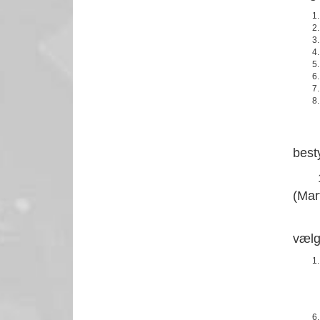
Lise
best
1 su
(Mar
er p
vælg