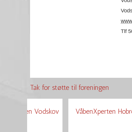
Vods
Vods
www.
Tlf 
Tak for støtte til foreningen
perBrugsen Vodskov
VåbenXperten Hobr