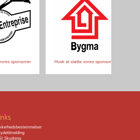
 vores sponsorer
Husk at støtte vores sponsorer
Sto
inks
kkerhedsbestemmelser
ydetilmelding
I Skydning