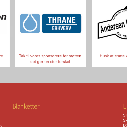
re
Tak til vores sponsorere for støtten,
Husk at støtte
det gør en stor forskel.
Blanketter
L
Si
Sk
DG