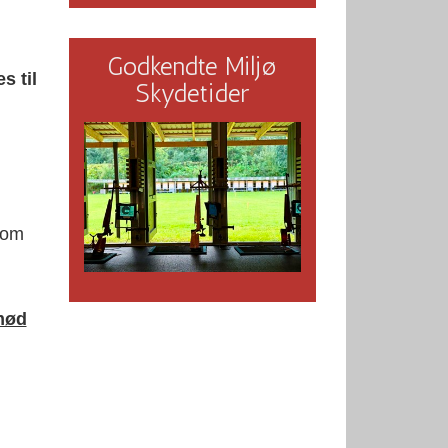
Godkendte Miljø
s til
Skydetider
 som
mød