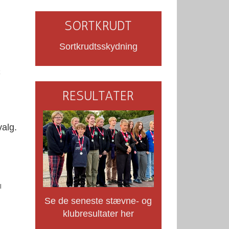
SORTKRUDT
Sortkrudtsskydning
RESULTATER
alg.
l
Se de seneste stævne- og
klubresultater her