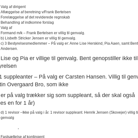
Valg af dirigent
Aflæggelse af beretning v/Frank Bertelsen
Forelæggelse af det reviderede regnskab
Behandling af indkomne forslag
Valg af
Formand m/k – Frank Bertelsen er villig til genvalg.
b) Lisbeth Stricker Jensen er villig til genvalg.
c) 3 Bestyrelsesmedlemmer – På valg er: Anne Lise Herskind, Pia Aaen, samt Bent
Andersen.
 og Pia er villige til genvalg. Bent genopstiller ikke til
yrelsen
ppleanter – På valg er Carsten Hansen. Villig til genv
tin Overgaard Bro, som ikke
å valg trækker sig som suppleant, så der skal også
es en for 1 år)
d) 1 revisor –Ikke på valg i år. 1 revisor suppleant. Henrik Jensen (Skovejer) villig ti
genvalg
.
Fastsættelse af kontingent