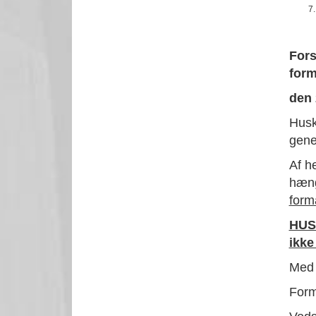
Fors
form
den 
Husk
gene
Af he
hæng
form
HUSK
ikke
Med 
Form