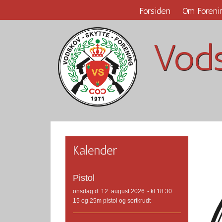
Forsiden
Om Foreni
Vods
Kalender
Pistol
onsdag d. 12. august 2026
- kl.18:30
15 og 25m pistol og sortkrudt