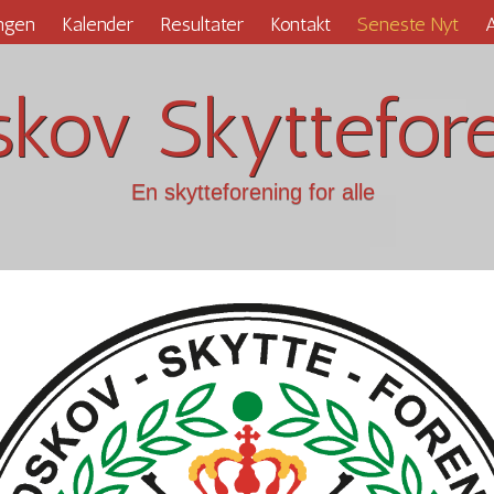
ngen
Kalender
Resultater
Kontakt
Seneste Nyt
A
kov Skyttefor
En skytteforening for alle