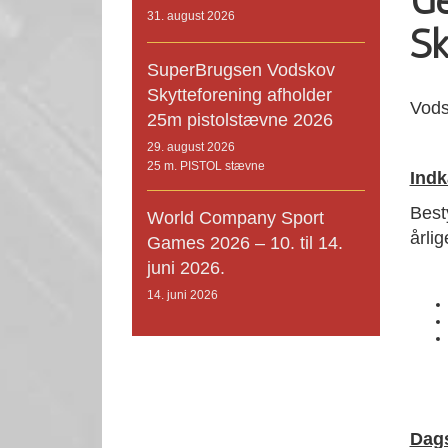
Ge
31. august 2026
Sk
SuperBrugsen Vodskov
Skytteforening afholder
Vods
25m pistolstævne 2026
29. august 2026
25 m. PISTOL stævne
Indk
Best
World Company Sport
årli
Games 2026 – 10. til 14.
juni 2026.
14. juni 2026
Dag